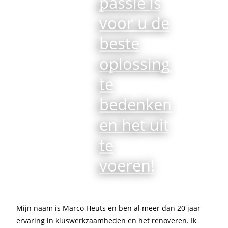
passie is
voor u de
beste
oplossing
te
bedenken
en het uit
te
voeren!
Mijn naam is Marco Heuts en ben al meer dan 20 jaar
ervaring in kluswerkzaamheden en het renoveren. Ik